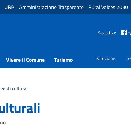
URP
Amministrazione Trasparente
Rural Voices 2030
F
Seguici su:
Istruzione
As
Vivere il Comune
Turismo
Eventi culturali
ulturali
gno