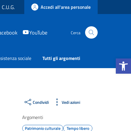
C.U.G.
Accedi all'area personale
acebook
YouTube
Cerca
Apri la b
sistenza sociale
Tutti gli argomenti
Condividi
Vedi azioni
Argomenti
Patrimonio culturale
Tempo libero