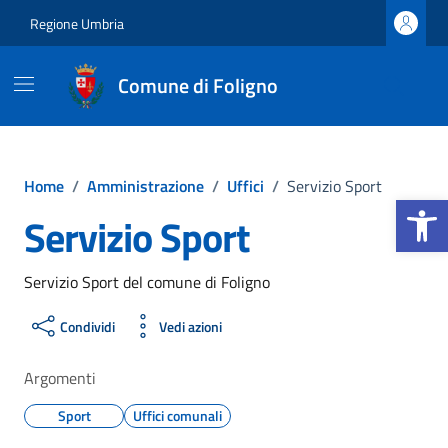
Vai ai contenuti
Vai al footer
Regione Umbria
Comune di Foligno
Home
/
Amministrazione
/
Uffici
/
Servizio Sport
Apri la b
Servizio Sport
Servizio Sport del comune di Foligno
Condividi
Vedi azioni
Argomenti
Sport
Uffici comunali