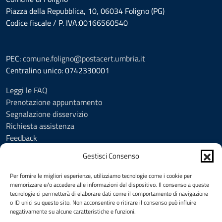
Piazza della Repubblica, 10, 06034 Foligno (PG)
Codice fiscale / P. IVA:00166560540
PEC:
comune.foligno@postacert.umbria.it
Centralino unico: 0742330001
Leggi le FAQ
Prenotazione appuntamento
Segnalazione disservizio
Richiesta assistenza
Feedback
Amministrazione trasparente
Gestisci Consenso
Albo Pretorio
Informativa privacy
Per fornire le migliori esperienze, utilizziamo tecnologie come i cookie per
Cookie Policy (UE)
memorizzare e/o accedere alle informazioni del dispositivo. Il consenso a queste
tecnologie ci permetterà di elaborare dati come il comportamento di navigazione
Social Media Policy
o ID unici su questo sito. Non acconsentire o ritirare il consenso può influire
Note legali
negativamente su alcune caratteristiche e funzioni.
Dichiarazione di accessibilità