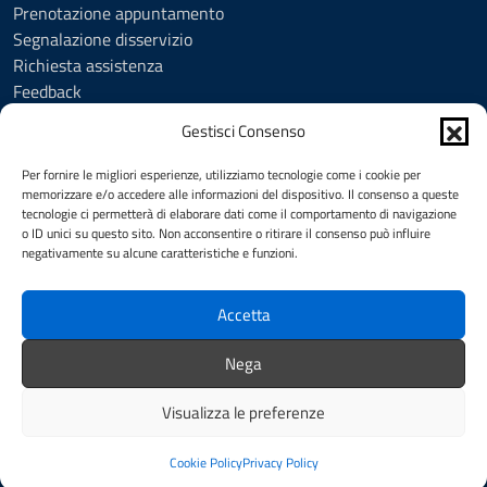
Prenotazione appuntamento
Segnalazione disservizio
Richiesta assistenza
Feedback
Amministrazione trasparente
Gestisci Consenso
Albo Pretorio
Informativa privacy
Per fornire le migliori esperienze, utilizziamo tecnologie come i cookie per
Cookie Policy (UE)
memorizzare e/o accedere alle informazioni del dispositivo. Il consenso a queste
tecnologie ci permetterà di elaborare dati come il comportamento di navigazione
Social Media Policy
o ID unici su questo sito. Non acconsentire o ritirare il consenso può influire
Note legali
negativamente su alcune caratteristiche e funzioni.
Dichiarazione di accessibilità
Accetta
SEGUICI SU
Nega
Facebook
YouTube
Visualizza le preferenze
Intranet
Redazione
Mappa del sito
Credits
Cookie Policy
Privacy Policy