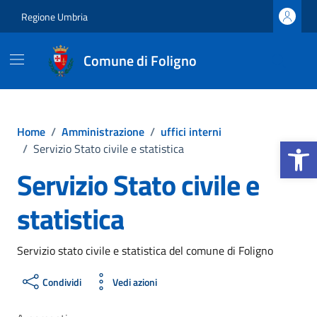
Vai ai contenuti
Vai al footer
Regione Umbria
Comune di Foligno
Home
/
Amministrazione
/
uffici interni
Apri la b
/
Servizio Stato civile e statistica
Servizio Stato civile e
statistica
Servizio stato civile e statistica del comune di Foligno
Condividi
Vedi azioni