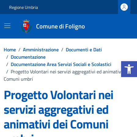
Vai ai contenuti
Vai al footer
Regione Umbria
Comune di Foligno
Home
/
Amministrazione
/
Documenti e Dati
/
Documentazione
Apri la b
/
Documentazione Area Servizi Sociali e Scolastici
/
Progetto Volontari nei servizi aggregativi ed animativi dei
Comuni umbri
Progetto Volontari nei
servizi aggregativi ed
animativi dei Comuni