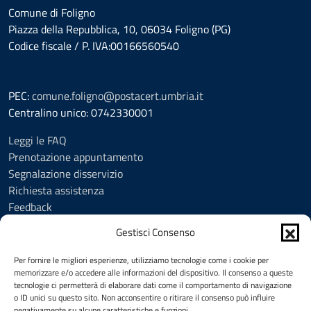
Comune di Foligno
Piazza della Repubblica, 10, 06034 Foligno (PG)
Codice fiscale / P. IVA:00166560540
PEC:
comune.foligno@postacert.umbria.it
Centralino unico: 0742330001
Leggi le FAQ
Prenotazione appuntamento
Segnalazione disservizio
Richiesta assistenza
Feedback
Amministrazione trasparente
Gestisci Consenso
Albo Pretorio
Informativa privacy
Per fornire le migliori esperienze, utilizziamo tecnologie come i cookie per
Cookie Policy (UE)
memorizzare e/o accedere alle informazioni del dispositivo. Il consenso a queste
tecnologie ci permetterà di elaborare dati come il comportamento di navigazione
Social Media Policy
o ID unici su questo sito. Non acconsentire o ritirare il consenso può influire
Note legali
negativamente su alcune caratteristiche e funzioni.