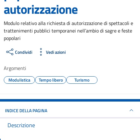
autorizzazione
Dettagli del documento
Modulo relativo alla richiesta di autorizzazione di spettacoli e
trattenimenti pubblici temporanei nell’ambio di sagre e feste
popolari
Condividi
Vedi azioni
Argomenti
Modulistica
Tempo libero
Turismo
INDICE DELLA PAGINA
Descrizione