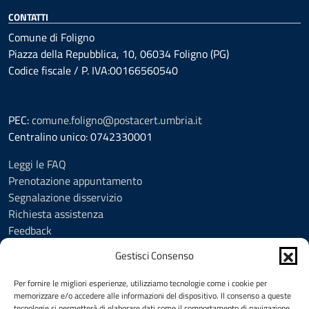
CONTATTI
Comune di Foligno
Piazza della Repubblica, 10, 06034 Foligno (PG)
Codice fiscale / P. IVA:00166560540
PEC:
comune.foligno@postacert.umbria.it
Centralino unico: 0742330001
Leggi le FAQ
Prenotazione appuntamento
Segnalazione disservizio
Richiesta assistenza
Feedback
Amministrazione trasparente
Gestisci Consenso
Albo Pretorio
Informativa privacy
Per fornire le migliori esperienze, utilizziamo tecnologie come i cookie per
Cookie Policy (UE)
memorizzare e/o accedere alle informazioni del dispositivo. Il consenso a queste
tecnologie ci permetterà di elaborare dati come il comportamento di navigazione