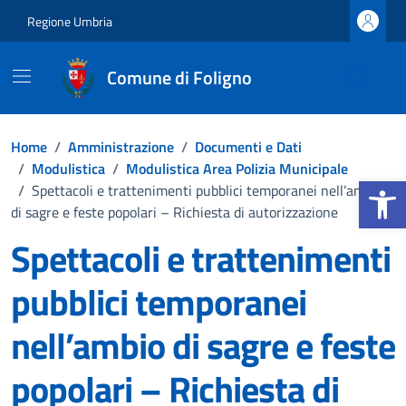
Vai ai contenuti
Vai al footer
Regione Umbria
Comune di Foligno
Home
/
Amministrazione
/
Documenti e Dati
/
Modulistica
/
Modulistica Area Polizia Municipale
Apri la b
/
Spettacoli e trattenimenti pubblici temporanei nell’ambio
di sagre e feste popolari – Richiesta di autorizzazione
Spettacoli e trattenimenti
pubblici temporanei
nell’ambio di sagre e feste
popolari – Richiesta di