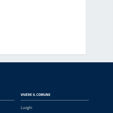
IMU – Imp
Vedi altri
VIVERE IL COMUNE
Luoghi