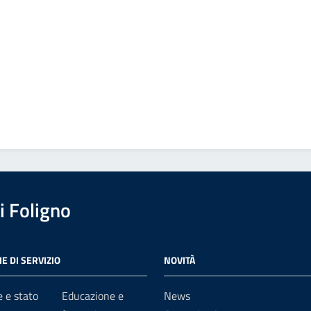
 Foligno
E DI SERVIZIO
NOVITÀ
 e stato
Educazione e
News