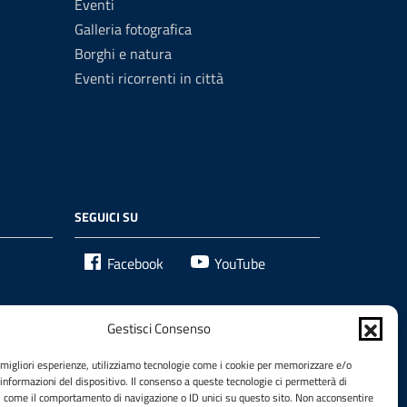
Eventi
Galleria fotografica
Borghi e natura
Eventi ricorrenti in città
SEGUICI SU
Facebook
YouTube
Gestisci Consenso
e migliori esperienze, utilizziamo tecnologie come i cookie per memorizzare e/o
 informazioni del dispositivo. Il consenso a queste tecnologie ci permetterà di
i come il comportamento di navigazione o ID unici su questo sito. Non acconsentire