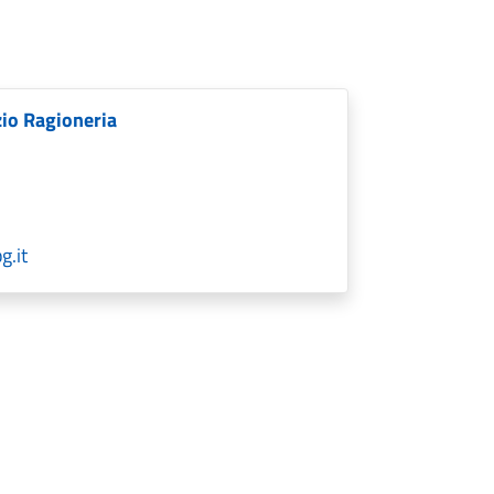
zio Ragioneria
g.it