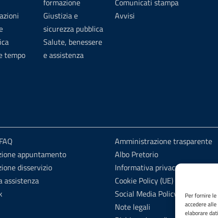
formazione
Comunicati stampa
azioni
Giustizia e
Avvisi
e
sicurezza pubblica
ica
Salute, benessere
 e tempo
e assistenza
 FAQ
Amministrazione trasparente
zione appuntamento
Albo Pretorio
ione disservizio
Informativa privacy
a assistenza
Cookie Policy (UE)
k
Social Media Policy
Per fornire l
accedere alle
Note legali
elaborare dat