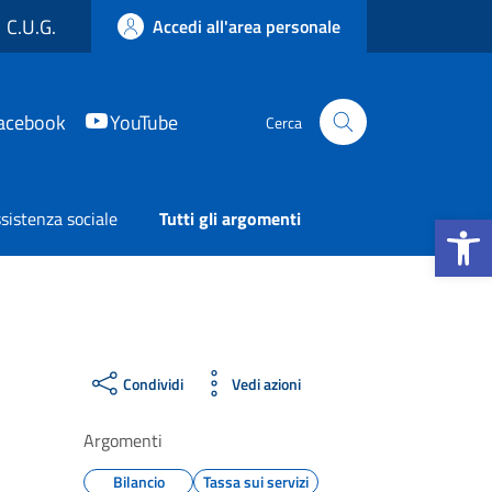
C.U.G.
Accedi all'area personale
acebook
YouTube
Cerca
Apri la b
sistenza sociale
Tutti gli argomenti
Condividi
Vedi azioni
Argomenti
Bilancio
Tassa sui servizi