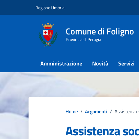
Vai ai contenuti
Vai al footer
Regione Umbria
Comune di Foligno
Provincia di Perugia
Amministrazione
Novità
Servizi
Home
/
Argomenti
/
Assistenza 
Assistenza soc