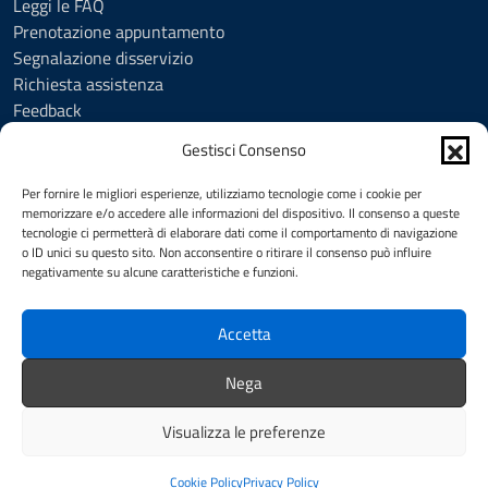
Leggi le FAQ
Prenotazione appuntamento
Segnalazione disservizio
Richiesta assistenza
Feedback
Amministrazione trasparente
Gestisci Consenso
Albo Pretorio
Informativa privacy
Per fornire le migliori esperienze, utilizziamo tecnologie come i cookie per
Cookie Policy (UE)
memorizzare e/o accedere alle informazioni del dispositivo. Il consenso a queste
tecnologie ci permetterà di elaborare dati come il comportamento di navigazione
Social Media Policy
o ID unici su questo sito. Non acconsentire o ritirare il consenso può influire
Note legali
negativamente su alcune caratteristiche e funzioni.
Dichiarazione di accessibilità
Accetta
SEGUICI SU
Nega
Facebook
YouTube
Visualizza le preferenze
Intranet
Redazione
Mappa del sito
Credits
Cookie Policy
Privacy Policy