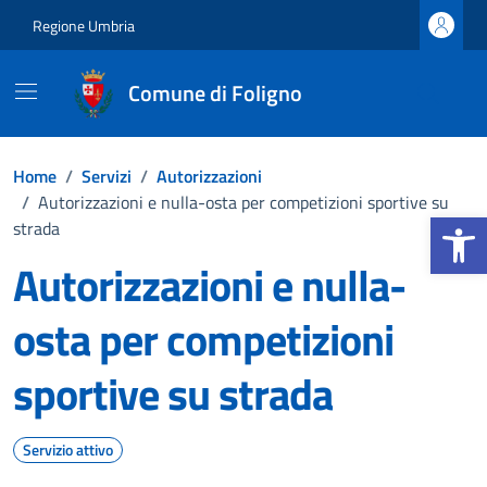
Vai ai contenuti
Vai al footer
Regione Umbria
Comune di Foligno
Home
/
Servizi
/
Autorizzazioni
/
Autorizzazioni e nulla-osta per competizioni sportive su
Apri la b
strada
Autorizzazioni e nulla-
osta per competizioni
sportive su strada
Servizio attivo