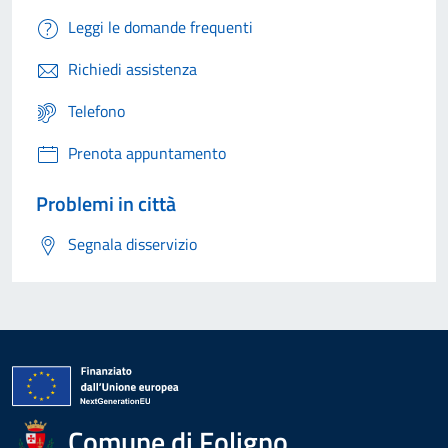
Leggi le domande frequenti
Richiedi assistenza
Telefono
Prenota appuntamento
Problemi in città
Segnala disservizio
Comune di Foligno