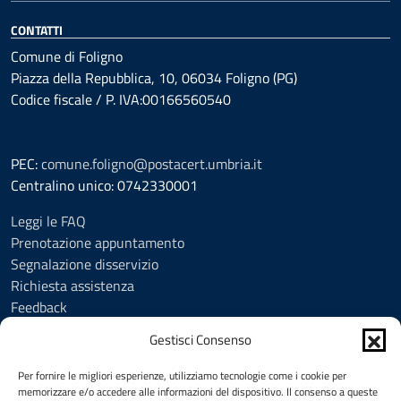
CONTATTI
Comune di Foligno
Piazza della Repubblica, 10, 06034 Foligno (PG)
Codice fiscale / P. IVA:00166560540
PEC:
comune.foligno@postacert.umbria.it
Centralino unico: 0742330001
Leggi le FAQ
Prenotazione appuntamento
Segnalazione disservizio
Richiesta assistenza
Feedback
Amministrazione trasparente
Gestisci Consenso
Albo Pretorio
Informativa privacy
Per fornire le migliori esperienze, utilizziamo tecnologie come i cookie per
Cookie Policy (UE)
memorizzare e/o accedere alle informazioni del dispositivo. Il consenso a queste