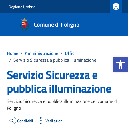
Vai ai contenuti
Vai al footer
Regione Umbria
Comune di Foligno
Home
/
Amministrazione
/
Uffici
Apri la b
/
Servizio Sicurezza e pubblica illuminazione
Servizio Sicurezza e
pubblica illuminazione
Servizio Sicurezza e pubblica illuminazione del comune di
Foligno
Condividi
Vedi azioni