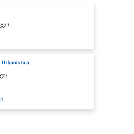
gge)
o Urbanistica
ge)
it