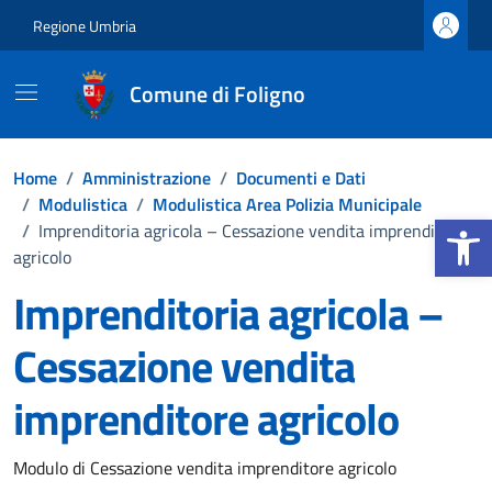
Vai ai contenuti
Vai al footer
Regione Umbria
Comune di Foligno
Home
/
Amministrazione
/
Documenti e Dati
/
Modulistica
/
Modulistica Area Polizia Municipale
Apri la b
/
Imprenditoria agricola – Cessazione vendita imprenditore
agricolo
Imprenditoria agricola –
Cessazione vendita
imprenditore agricolo
Dettagli del documento
Modulo di Cessazione vendita imprenditore agricolo