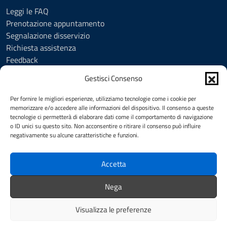
Leggi le FAQ
Prenotazione appuntamento
Segnalazione disservizio
Richiesta assistenza
Feedback
Amministrazione trasparente
Gestisci Consenso
Albo Pretorio
Informativa privacy
Per fornire le migliori esperienze, utilizziamo tecnologie come i cookie per
Cookie Policy (UE)
memorizzare e/o accedere alle informazioni del dispositivo. Il consenso a queste
tecnologie ci permetterà di elaborare dati come il comportamento di navigazione
Social Media Policy
o ID unici su questo sito. Non acconsentire o ritirare il consenso può influire
Note legali
negativamente su alcune caratteristiche e funzioni.
Dichiarazione di accessibilità
Accetta
SEGUICI SU
Nega
Facebook
YouTube
Visualizza le preferenze