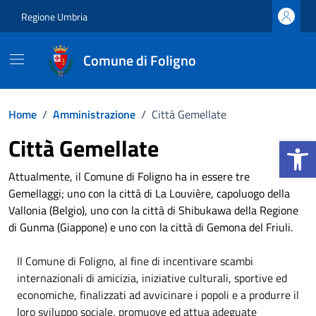
Vai ai contenuti
Vai al footer
Regione Umbria
Comune di Foligno
Home
/
Amministrazione
/
Città Gemellate
Apri la b
Città Gemellate
Attualmente, il Comune di Foligno ha in essere tre
Gemellaggi; uno con la città di La Louvière, capoluogo della
Vallonia (Belgio), uno con la città di Shibukawa della Regione
di Gunma (Giappone) e uno con la città di Gemona del Friuli.
Il Comune di Foligno, al fine di incentivare scambi
internazionali di amicizia, iniziative culturali, sportive ed
economiche, finalizzati ad avvicinare i popoli e a produrre il
loro sviluppo sociale, promuove ed attua adeguate