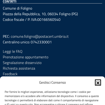
CONTATTI
Comune di Foligno
Piazza della Repubblica, 10, 06034 Foligno (PG)
Codice fiscale / P. IVA:00166560540
PEC:
comune.foligno@postacert.umbria.it
Centralino unico: 0742330001
Leggi le FAQ
Prenotazione appuntamento
Segnalazione disservizio
Richiesta assistenza
Feedback
Amministrazione trasparente
Gestisci Consenso
Albo Pretorio
Informativa privacy
Per fornire le migliori esperienze, utilizziamo tecnologie come i cookie per
Cookie Policy (UE)
memorizzare e/o accedere alle informazioni del dispositivo. Il consenso a queste
tecnologie ci permetterà di elaborare dati come il comportamento di navigazione
Social Media Policy
o ID unici su questo sito. Non acconsentire o ritirare il consenso può influire