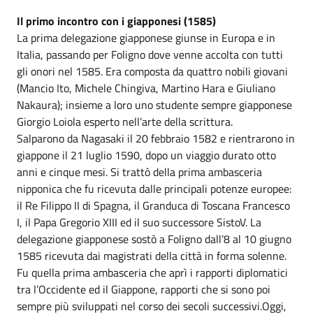
Il primo incontro con i giapponesi (1585)
La prima delegazione giapponese giunse in Europa e in
Italia, passando per Foligno dove venne accolta con tutti
gli onori nel 1585. Era composta da quattro nobili giovani
(Mancio Ito, Michele Chingiva, Martino Hara e Giuliano
Nakaura); insieme a loro uno studente sempre giapponese
Giorgio Loiola esperto nell’arte della scrittura.
Salparono da Nagasaki il 20 febbraio 1582 e rientrarono in
giappone il 21 luglio 1590, dopo un viaggio durato otto
anni e cinque mesi. Si trattò della prima ambasceria
nipponica che fu ricevuta dalle principali potenze europee:
il Re Filippo II di Spagna, il Granduca di Toscana Francesco
I, il Papa Gregorio XIII ed il suo successore SistoV. La
delegazione giapponese sostò a Foligno dall’8 al 10 giugno
1585 ricevuta dai magistrati della città in forma solenne.
Fu quella prima ambasceria che aprì i rapporti diplomatici
tra l’Occidente ed il Giappone, rapporti che si sono poi
sempre più sviluppati nel corso dei secoli successivi.Oggi,