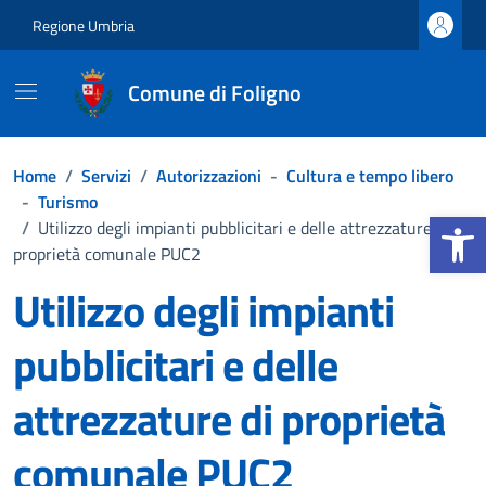
Vai ai contenuti
Vai al footer
Regione Umbria
Comune di Foligno
Home
/
Servizi
/
Autorizzazioni
-
Cultura e tempo libero
-
Turismo
Apri la b
/
Utilizzo degli impianti pubblicitari e delle attrezzature di
proprietà comunale PUC2
Utilizzo degli impianti
pubblicitari e delle
attrezzature di proprietà
comunale PUC2