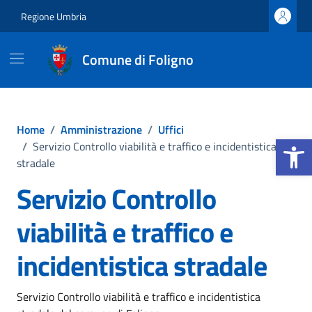
Vai ai contenuti
Vai al footer
Regione Umbria
Comune di Foligno
Home
/
Amministrazione
/
Uffici
Apri la b
/
Servizio Controllo viabilità e traffico e incidentistica
stradale
Servizio Controllo
viabilità e traffico e
incidentistica stradale
Servizio Controllo viabilità e traffico e incidentistica