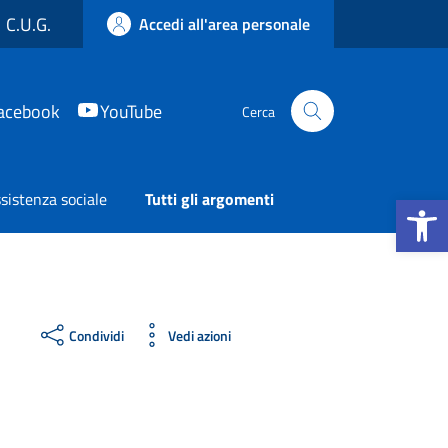
C.U.G.
Accedi all'area personale
acebook
YouTube
Cerca
Apri la b
sistenza sociale
Tutti gli argomenti
Condividi
Vedi azioni