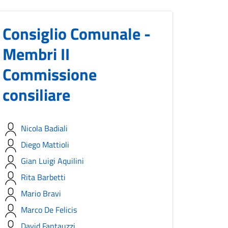
Consiglio Comunale -
Membri II
Commissione
consiliare
Nicola Badiali
Diego Mattioli
Gian Luigi Aquilini
Rita Barbetti
Mario Bravi
Marco De Felicis
David Fantauzzi