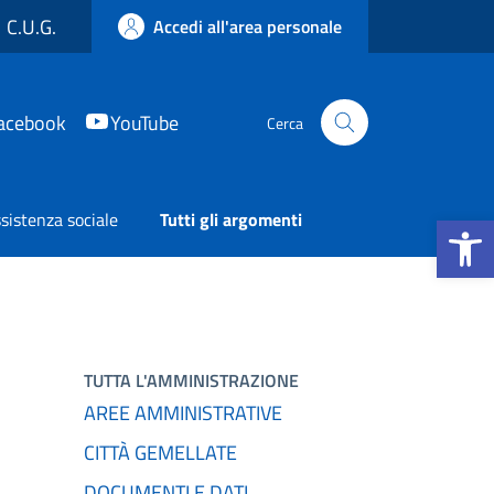
C.U.G.
Accedi all'area personale
acebook
YouTube
Cerca
Apri la b
sistenza sociale
Tutti gli argomenti
TUTTA L'AMMINISTRAZIONE
AREE AMMINISTRATIVE
CITTÀ GEMELLATE
DOCUMENTI E DATI