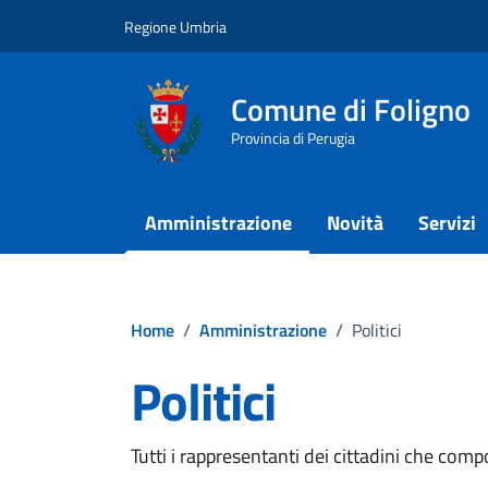
Vai ai contenuti
Vai al footer
Regione Umbria
Comune di Foligno
Provincia di Perugia
Amministrazione
Novità
Servizi
Home
/
Amministrazione
/
Politici
Politici
Tutti i rappresentanti dei cittadini che com