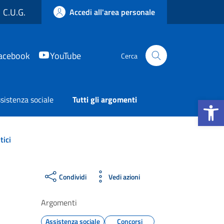
C.U.G.
Accedi all'area personale
acebook
YouTube
Cerca
Apri la b
sistenza sociale
Tutti gli argomenti
tici
Condividi
Vedi azioni
Argomenti
Assistenza sociale
Concorsi