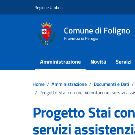
Vai ai contenuti
Vai al footer
Regione Umbria
Comune di Foligno
Provincia di Perugia
Amministrazione
Novità
Servizi
Home
/
Amministrazione
/
Documenti e Dati
/
/
Progetto Stai con me. Volontari nei servizi ass
Progetto Stai con
servizi assistenz