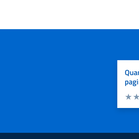
Quan
pagi
Valuta 
Val