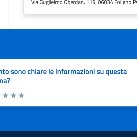
Via Guglielmo Oberdan, 119, 06034 Foligno P
to sono chiare le informazioni su questa
na?
1 stelle su 5
uta 2 stelle su 5
Valuta 3 stelle su 5
Valuta 4 stelle su 5
Valuta 5 stelle su 5