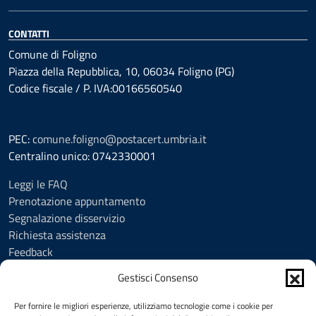
CONTATTI
Comune di Foligno
Piazza della Repubblica, 10, 06034 Foligno (PG)
Codice fiscale / P. IVA:00166560540
PEC:
comune.foligno@postacert.umbria.it
Centralino unico: 0742330001
Leggi le FAQ
Prenotazione appuntamento
Segnalazione disservizio
Richiesta assistenza
Feedback
Amministrazione trasparente
Gestisci Consenso
Albo Pretorio
Informativa privacy
Per fornire le migliori esperienze, utilizziamo tecnologie come i cookie per