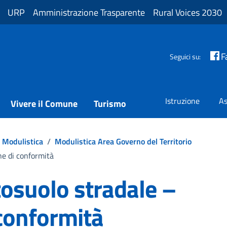
URP
Amministrazione Trasparente
Rural Voices 2030
F
Seguici su:
Istruzione
As
Vivere il Comune
Turismo
Modulistica
/
Modulistica Area Governo del Territorio
ne di conformità
tosuolo stradale –
 conformità