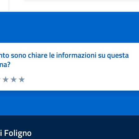
to sono chiare le informazioni su questa
na?
1 stelle su 5
uta 2 stelle su 5
Valuta 3 stelle su 5
Valuta 4 stelle su 5
Valuta 5 stelle su 5
 Foligno