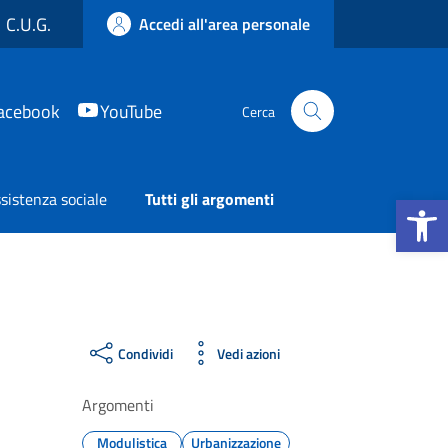
C.U.G.
Accedi all'area personale
acebook
YouTube
Cerca
Apri la b
sistenza sociale
Tutti gli argomenti
Condividi
Vedi azioni
Argomenti
Modulistica
Urbanizzazione