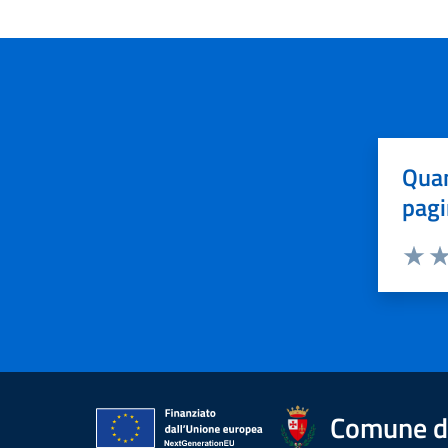
Quan
pagi
Valuta 
Val
Comune di