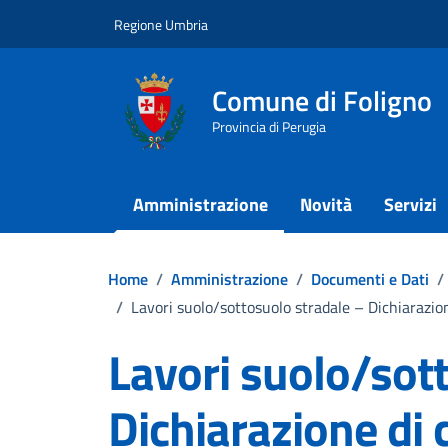
Vai ai contenuti
Vai al footer
Regione Umbria
Comune di Foligno
Provincia di Perugia
Amministrazione
Novità
Servizi
Home
/
Amministrazione
/
Documenti e Dati
/
/
Lavori suolo/sottosuolo stradale – Dichiarazio
Lavori suolo/sot
Dichiarazione di