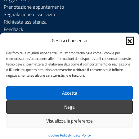
Prenotazione appuntamento
Segnalazione disservizio
Richiesta assistenza
Feedback
Amministrazione trasparente
Gestisci Consenso
Albo Pretorio
Informativa privacy
Per fornire le migliori esperienze, utilizziamo tecnologie come i cookie per
Cookie Policy (UE)
memorizzare e/o accedere alle informazioni del dispositivo. Il consenso a queste
tecnologie ci permetterà di elaborare dati come il comportamento di navigazione
Social Media Policy
o ID unici su questo sito. Non acconsentire o ritirare il consenso può influire
Note legali
negativamente su alcune caratteristiche e funzioni.
Dichiarazione di accessibilità
Accetta
SEGUICI SU
Nega
Facebook
YouTube
Visualizza le preferenze
Intranet
Redazione
Mappa del sito
Credits
Cookie Policy
Privacy Policy