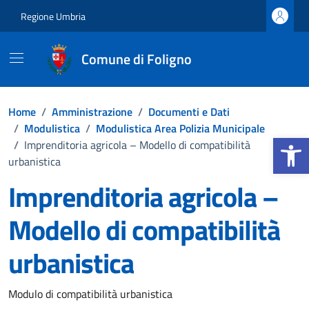
Vai ai contenuti
Vai al footer
Regione Umbria
Comune di Foligno
Home
/
Amministrazione
/
Documenti e Dati
/
Modulistica
/
Modulistica Area Polizia Municipale
Apri la b
/
Imprenditoria agricola – Modello di compatibilità
urbanistica
Imprenditoria agricola –
Modello di compatibilità
urbanistica
Dettagli del documento
Modulo di compatibilità urbanistica