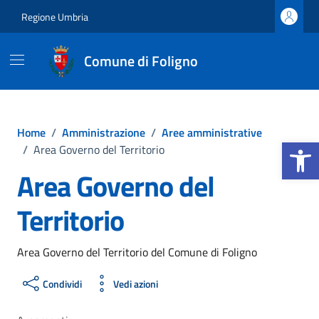
Vai ai contenuti
Vai al footer
Regione Umbria
Comune di Foligno
Home
/
Amministrazione
/
Aree amministrative
Apri la b
/
Area Governo del Territorio
Area Governo del
Territorio
Area Governo del Territorio del Comune di Foligno
Condividi
Vedi azioni