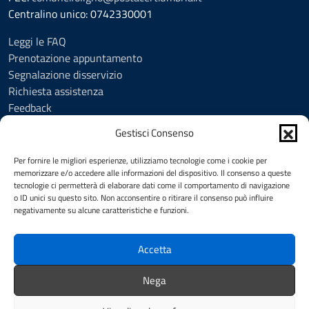
Centralino unico: 0742330001
Leggi le FAQ
Prenotazione appuntamento
Segnalazione disservizio
Richiesta assistenza
Feedback
Amministrazione trasparente
Gestisci Consenso
Albo Pretorio
Informativa privacy
Per fornire le migliori esperienze, utilizziamo tecnologie come i cookie per
Cookie Policy (UE)
memorizzare e/o accedere alle informazioni del dispositivo. Il consenso a queste
tecnologie ci permetterà di elaborare dati come il comportamento di navigazione
Social Media Policy
o ID unici su questo sito. Non acconsentire o ritirare il consenso può influire
Note legali
negativamente su alcune caratteristiche e funzioni.
Dichiarazione di accessibilità
Accetta
SEGUICI SU
Nega
Facebook
YouTube