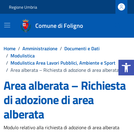
Vai ai contenuti
Vai al footer
Regione Umbria
Comune di Foligno
Home
/
Amministrazione
/
Documenti e Dati
/
Modulistica
Apri la b
/
Modulistica Area Lavori Pubblici, Ambiente e Sport
/
Area alberata – Richiesta di adozione di area alberata
Area alberata – Richiesta
di adozione di area
alberata
Dettagli del documento
Modulo relativo alla richiesta di adozione di area alberata