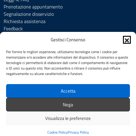
Prenotazione appuntamento
Segnalazione disservizio
Richiesta assistenza
Feedback
Amministrazione trasparente
Gestisci Consenso
Albo Pretorio
Informativa privacy
Per fornire le migliori esperienze, utilizziamo tecnologie come i cookie per
Cookie Policy (UE)
memorizzare e/o accedere alle informazioni del dispositivo. Il consenso a queste
tecnologie ci permetterà di elaborare dati come il comportamento di navigazione
Social Media Policy
o ID unici su questo sito. Non acconsentire o ritirare il consenso può influire
Note legali
negativamente su alcune caratteristiche e funzioni.
Dichiarazione di accessibilità
Accetta
SEGUICI SU
Nega
Facebook
YouTube
Visualizza le preferenze
Intranet
Redazione
Mappa del sito
Credits
Cookie Policy
Privacy Policy