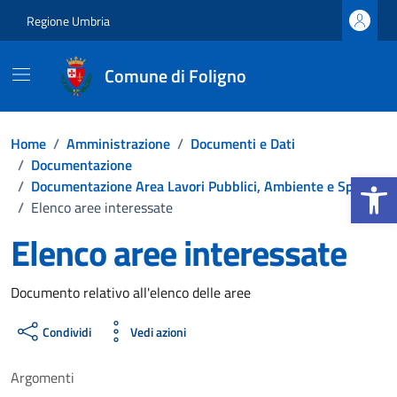
Vai ai contenuti
Vai al footer
Regione Umbria
Comune di Foligno
Home
/
Amministrazione
/
Documenti e Dati
/
Documentazione
Apri la b
/
Documentazione Area Lavori Pubblici, Ambiente e Sport
/
Elenco aree interessate
Elenco aree interessate
Dettagli del documento
Documento relativo all'elenco delle aree
Condividi
Vedi azioni
Argomenti