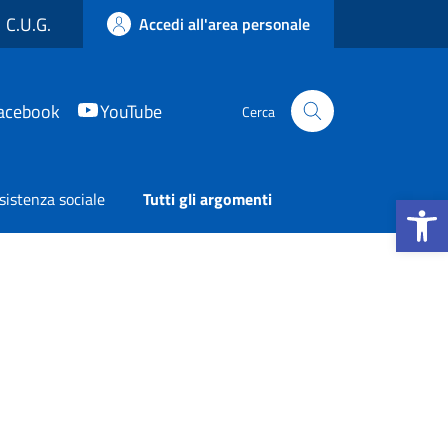
C.U.G.
Accedi all'area personale
acebook
YouTube
Cerca
Apri la b
sistenza sociale
Tutti gli argomenti