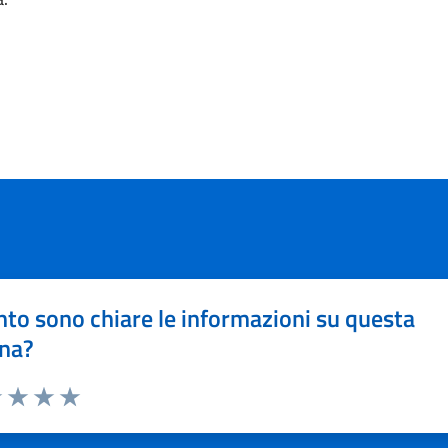
to sono chiare le informazioni su questa
na?
1 stelle su 5
uta 2 stelle su 5
Valuta 3 stelle su 5
Valuta 4 stelle su 5
Valuta 5 stelle su 5