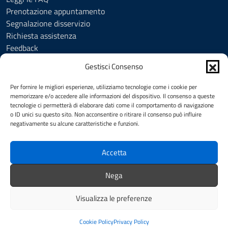
Prenotazione appuntamento
Segnalazione disservizio
Richiesta assistenza
Feedback
Amministrazione trasparente
Gestisci Consenso
Albo Pretorio
Informativa privacy
Per fornire le migliori esperienze, utilizziamo tecnologie come i cookie per
Cookie Policy (UE)
memorizzare e/o accedere alle informazioni del dispositivo. Il consenso a queste
tecnologie ci permetterà di elaborare dati come il comportamento di navigazione
Social Media Policy
o ID unici su questo sito. Non acconsentire o ritirare il consenso può influire
Note legali
negativamente su alcune caratteristiche e funzioni.
Dichiarazione di accessibilità
Accetta
SEGUICI SU
Nega
Facebook
YouTube
Visualizza le preferenze
Intranet
Redazione
Mappa del sito
Credits
Cookie Policy
Privacy Policy