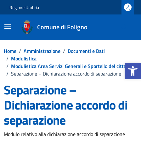
Vai ai contenuti
Vai al footer
Regione Umbria
Comune di Foligno
Home
/
Amministrazione
/
Documenti e Dati
/
Modulistica
Apri la b
/
Modulistica Area Servizi Generali e Sportello del cittadino
/
Separazione – Dichiarazione accordo di separazione
Separazione –
Dichiarazione accordo di
separazione
Dettagli del documento
Modulo relativo alla dichiarazione accordo di separazione