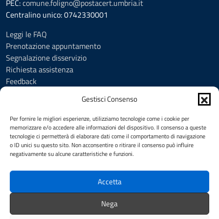
PEC:
comune.foligno@postacert.umbria.it
Centralino unico: 0742330001
Leggi le FAQ
Prenotazione appuntamento
Segnalazione disservizio
Richiesta assistenza
Feedback
Amministrazione trasparente
Gestisci Consenso
Albo Pretorio
Informativa privacy
Per fornire le migliori esperienze, utilizziamo tecnologie come i cookie per
Cookie Policy (UE)
memorizzare e/o accedere alle informazioni del dispositivo. Il consenso a queste
tecnologie ci permetterà di elaborare dati come il comportamento di navigazione
Social Media Policy
o ID unici su questo sito. Non acconsentire o ritirare il consenso può influire
Note legali
negativamente su alcune caratteristiche e funzioni.
Dichiarazione di accessibilità
Accetta
SEGUICI SU
Nega
Facebook
YouTube