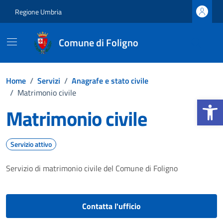
Vai ai contenuti
Vai al footer
Regione Umbria
Comune di Foligno
Home
/
Servizi
/
Anagrafe e stato civile
/
Matrimonio civile
Apri la b
Matrimonio civile
Servizio attivo
Servizio di matrimonio civile del Comune di Foligno
Contatta l'ufficio