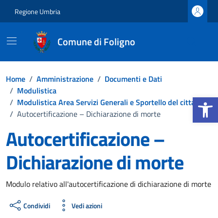
Vai ai contenuti
Vai al footer
Regione Umbria
Comune di Foligno
Home
/
Amministrazione
/
Documenti e Dati
/
Modulistica
Apri la b
/
Modulistica Area Servizi Generali e Sportello del cittadino
/
Autocertificazione – Dichiarazione di morte
Autocertificazione –
Dichiarazione di morte
Dettagli del documento
Modulo relativo all'autocertificazione di dichiarazione di morte
Condividi
Vedi azioni