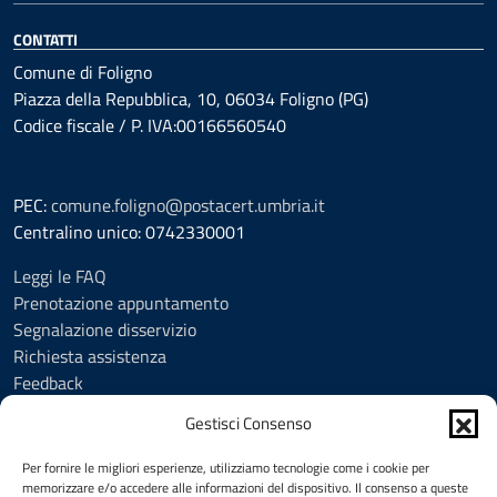
CONTATTI
Comune di Foligno
Piazza della Repubblica, 10, 06034 Foligno (PG)
Codice fiscale / P. IVA:00166560540
PEC:
comune.foligno@postacert.umbria.it
Centralino unico: 0742330001
Leggi le FAQ
Prenotazione appuntamento
Segnalazione disservizio
Richiesta assistenza
Feedback
Amministrazione trasparente
Gestisci Consenso
Albo Pretorio
Informativa privacy
Per fornire le migliori esperienze, utilizziamo tecnologie come i cookie per
Cookie Policy (UE)
memorizzare e/o accedere alle informazioni del dispositivo. Il consenso a queste