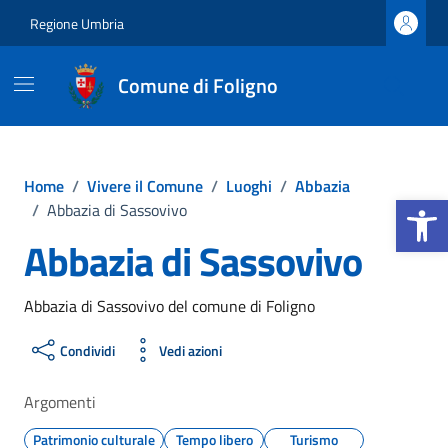
Vai ai contenuti
Vai al footer
Regione Umbria
Comune di Foligno
Home
/
Vivere il Comune
/
Luoghi
/
Abbazia
Apri la b
/
Abbazia di Sassovivo
Abbazia di Sassovivo
Abbazia di Sassovivo del comune di Foligno
Condividi
Vedi azioni
Argomenti
Patrimonio culturale
Tempo libero
Turismo