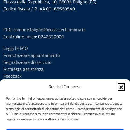
Piazza della Repubblica, 10, 06034 Foligno (PG)
Codice fiscale / P. IVA:00166560540
PEC:
comune.foligno@postacert.umbria.it
Centralino unico: 0742330001
Leggi le FAQ
Prenotazione appuntamento
Segnalazione disservizio
Richiesta assistenza
Feedback
Amministrazione trasparente
Gestisci Consenso
Albo Pretorio
Informativa privacy
Per fornire le migliori esperienze, utilizziamo tecnologie come i cookie per
Cookie Policy (UE)
memorizzare e/o accedere alle informazioni del dispositivo. Il consenso a queste
tecnologie ci permetterà di elaborare dati come il comportamento di navigazione
Social Media Policy
o ID unici su questo sito. Non acconsentire o ritirare il consenso può influire
Note legali
negativamente su alcune caratteristiche e funzioni.
Dichiarazione di accessibilità