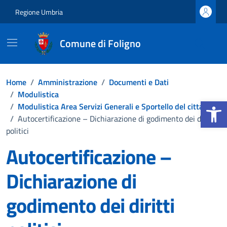
Vai ai contenuti
Vai al footer
Regione Umbria
Comune di Foligno
Home
/
Amministrazione
/
Documenti e Dati
/
Modulistica
Apri la b
/
Modulistica Area Servizi Generali e Sportello del cittadino
/
Autocertificazione – Dichiarazione di godimento dei diritti
politici
Autocertificazione –
Dichiarazione di
godimento dei diritti