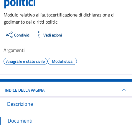
politici
Dettagli del documento
Modulo relativo all'autocertificazione di dichiarazione di
godimento dei diritti politici
Condividi
Vedi azioni
Argomenti
Anagrafe e stato civile
Modulistica
INDICE DELLA PAGINA
Descrizione
Documenti