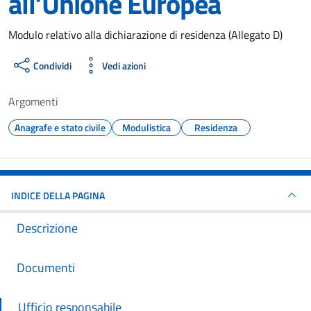
all’Unione Europea
Dettagli del documento
Modulo relativo alla dichiarazione di residenza (Allegato D)
Condividi
Vedi azioni
Argomenti
Anagrafe e stato civile
Modulistica
Residenza
INDICE DELLA PAGINA
Descrizione
Documenti
Ufficio responsabile