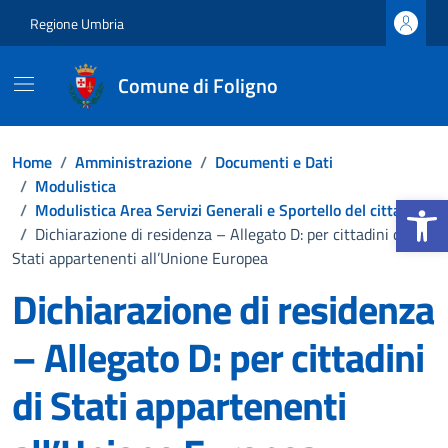
Vai ai contenuti
Vai al footer
Regione Umbria
Comune di Foligno
Home
/
Amministrazione
/
Documenti e Dati
/
Modulistica
Apri la b
/
Modulistica Area Servizi Generali e Sportello del cittadino
/
Dichiarazione di residenza – Allegato D: per cittadini di
Stati appartenenti all’Unione Europea
Dichiarazione di residenza
– Allegato D: per cittadini
di Stati appartenenti