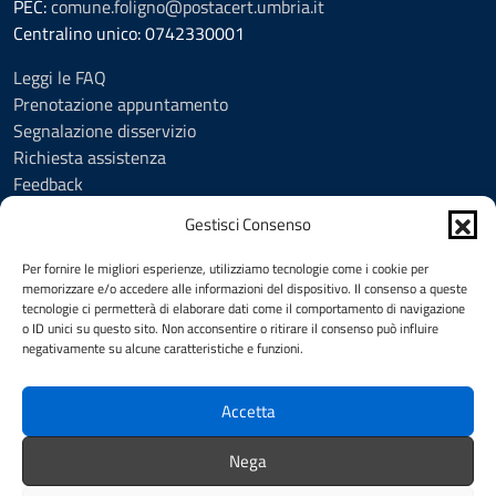
PEC:
comune.foligno@postacert.umbria.it
Centralino unico: 0742330001
Leggi le FAQ
Prenotazione appuntamento
Segnalazione disservizio
Richiesta assistenza
Feedback
Amministrazione trasparente
Gestisci Consenso
Albo Pretorio
Informativa privacy
Per fornire le migliori esperienze, utilizziamo tecnologie come i cookie per
Cookie Policy (UE)
memorizzare e/o accedere alle informazioni del dispositivo. Il consenso a queste
tecnologie ci permetterà di elaborare dati come il comportamento di navigazione
Social Media Policy
o ID unici su questo sito. Non acconsentire o ritirare il consenso può influire
Note legali
negativamente su alcune caratteristiche e funzioni.
Dichiarazione di accessibilità
Accetta
SEGUICI SU
Nega
Facebook
YouTube