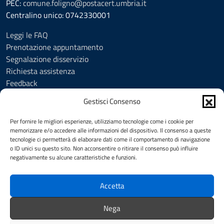
PEC:
comune.foligno@postacert.umbria.it
Centralino unico: 0742330001
Leggi le FAQ
Prenotazione appuntamento
Segnalazione disservizio
Richiesta assistenza
Feedback
Amministrazione trasparente
Gestisci Consenso
Albo Pretorio
Informativa privacy
Per fornire le migliori esperienze, utilizziamo tecnologie come i cookie per
Cookie Policy (UE)
memorizzare e/o accedere alle informazioni del dispositivo. Il consenso a queste
tecnologie ci permetterà di elaborare dati come il comportamento di navigazione
Social Media Policy
o ID unici su questo sito. Non acconsentire o ritirare il consenso può influire
Note legali
negativamente su alcune caratteristiche e funzioni.
Dichiarazione di accessibilità
Accetta
SEGUICI SU
Nega
Facebook
YouTube