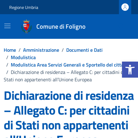
Vai ai contenuti
Vai al footer
Regione Umbria
Comune di Foligno
Home
/
Amministrazione
/
Documenti e Dati
/
Modulistica
Apri la b
/
Modulistica Area Servizi Generali e Sportello del cittadino
/
Dichiarazione di residenza – Allegato C: per cittadini di
Stati non appartenenti all’Unione Europea
Dichiarazione di residenza
– Allegato C: per cittadini
di Stati non appartenenti