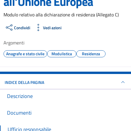
all’Unione Europea
Dettagli del documento
Modulo relativo alla dichiarazione di residenza (Allegato C)
Condividi
Vedi azioni
Argomenti
Anagrafe e stato civile
Modulistica
Residenza
INDICE DELLA PAGINA
Descrizione
Documenti
Ufficio responsabile