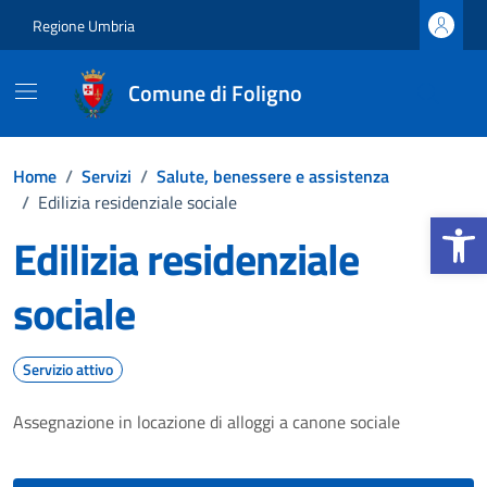
Vai ai contenuti
Vai al footer
Regione Umbria
Comune di Foligno
Home
/
Servizi
/
Salute, benessere e assistenza
/
Edilizia residenziale sociale
Apri la b
Edilizia residenziale
sociale
Servizio attivo
Assegnazione in locazione di alloggi a canone sociale