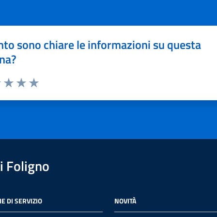
to sono chiare le informazioni su questa
na?
1 stelle su 5
uta 2 stelle su 5
Valuta 3 stelle su 5
Valuta 4 stelle su 5
Valuta 5 stelle su 5
 Foligno
E DI SERVIZIO
NOVITÀ