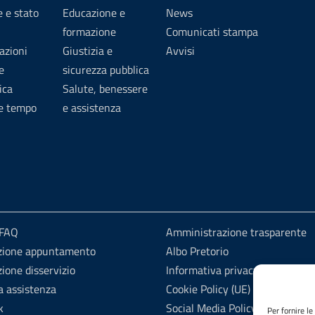
 e stato
Educazione e
News
formazione
Comunicati stampa
azioni
Giustizia e
Avvisi
e
sicurezza pubblica
ica
Salute, benessere
 e tempo
e assistenza
 FAQ
Amministrazione trasparente
zione appuntamento
Albo Pretorio
ione disservizio
Informativa privacy
a assistenza
Cookie Policy (UE)
k
Social Media Policy
Per fornire l