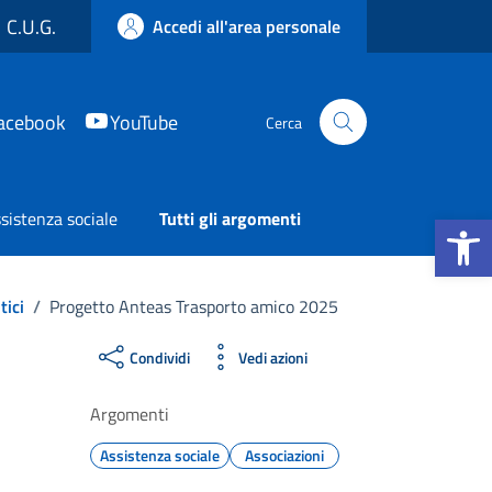
C.U.G.
Accedi all'area personale
acebook
YouTube
Cerca
Apri la b
sistenza sociale
Tutti gli argomenti
tici
/
Progetto Anteas Trasporto amico 2025
Condividi
Vedi azioni
Argomenti
Assistenza sociale
Associazioni