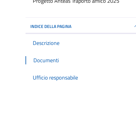
Dettagli del documento
Progetto Anteas Traporto amico 2025
INDICE DELLA PAGINA
Descrizione
Documenti
Ufficio responsabile