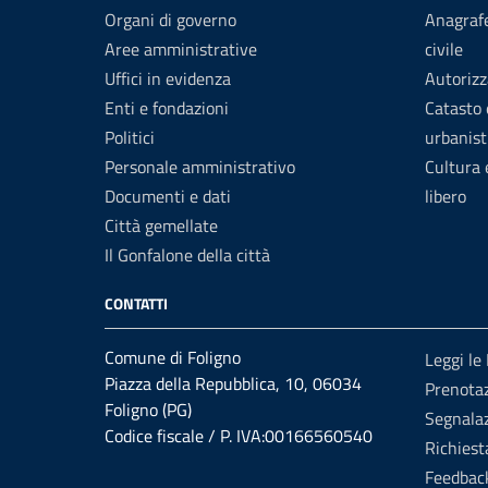
Organi di governo
Anagrafe
Aree amministrative
civile
Uffici in evidenza
Autorizz
Enti e fondazioni
Catasto 
Politici
urbanist
Personale amministrativo
Cultura
Documenti e dati
libero
Città gemellate
Il Gonfalone della città
CONTATTI
Comune di Foligno
Leggi le
Piazza della Repubblica, 10, 06034
Prenota
Foligno (PG)
Segnalaz
Codice fiscale / P. IVA:00166560540
Richiest
Feedbac