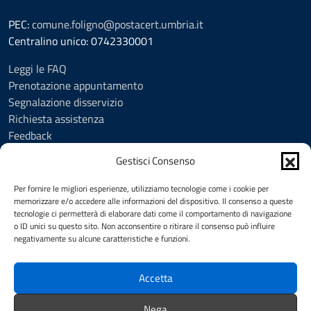
PEC:
comune.foligno@postacert.umbria.it
Centralino unico: 0742330001
Leggi le FAQ
Prenotazione appuntamento
Segnalazione disservizio
Richiesta assistenza
Feedback
Amministrazione trasparente
Gestisci Consenso
Albo Pretorio
Informativa privacy
Per fornire le migliori esperienze, utilizziamo tecnologie come i cookie per
Cookie Policy (UE)
memorizzare e/o accedere alle informazioni del dispositivo. Il consenso a queste
tecnologie ci permetterà di elaborare dati come il comportamento di navigazione
Social Media Policy
o ID unici su questo sito. Non acconsentire o ritirare il consenso può influire
Note legali
negativamente su alcune caratteristiche e funzioni.
Dichiarazione di accessibilità
Accetta
SEGUICI SU
Nega