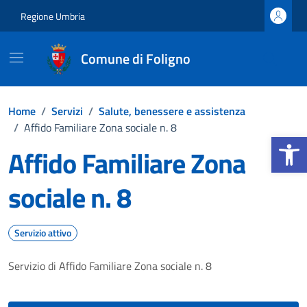
Vai ai contenuti
Vai al footer
Regione Umbria
Comune di Foligno
Home
/
Servizi
/
Salute, benessere e assistenza
/
Affido Familiare Zona sociale n. 8
Apri la b
Affido Familiare Zona
sociale n. 8
Servizio attivo
Servizio di Affido Familiare Zona sociale n. 8