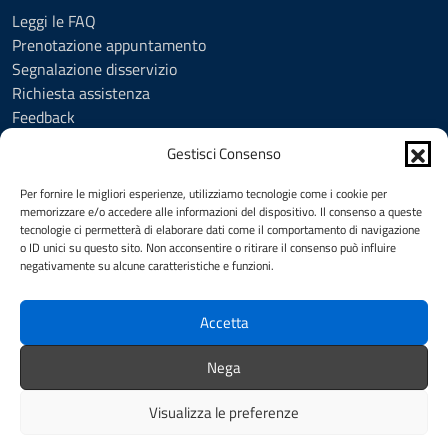
Leggi le FAQ
Prenotazione appuntamento
Segnalazione disservizio
Richiesta assistenza
Feedback
Amministrazione trasparente
Gestisci Consenso
Albo Pretorio
Informativa privacy
Per fornire le migliori esperienze, utilizziamo tecnologie come i cookie per
Cookie Policy (UE)
memorizzare e/o accedere alle informazioni del dispositivo. Il consenso a queste
tecnologie ci permetterà di elaborare dati come il comportamento di navigazione
Social Media Policy
o ID unici su questo sito. Non acconsentire o ritirare il consenso può influire
Note legali
negativamente su alcune caratteristiche e funzioni.
Dichiarazione di accessibilità
Accetta
SEGUICI SU
Nega
Facebook
YouTube
Visualizza le preferenze