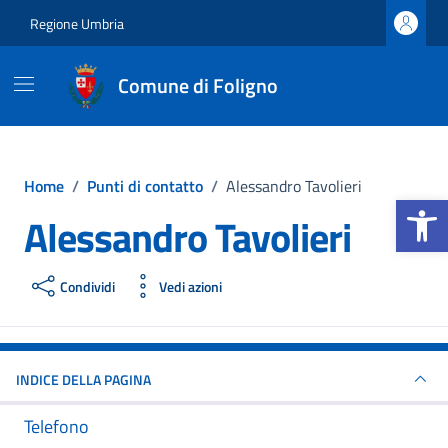
Vai ai contenuti
Vai al footer
Regione Umbria
Comune di Foligno
Home
/
Punti di contatto
/
Alessandro Tavolieri
Apri la b
Alessandro Tavolieri
Condividi
Vedi azioni
INDICE DELLA PAGINA
Telefono