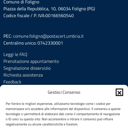
Comune di Foligno
Piazza della Repubblica, 10, 06034 Foligno (PG)
Codice fiscale / P. IVA:00166560540
PEC:
comune.foligno@postacert.umbria.it
Centralino unico: 0742330001
Leggi le FAQ
Prenotazione appuntamento
Segnalazione disservizio
Richiesta assistenza
Feedback
Amministrazione trasparente
Gestisci Consenso
Albo Pretorio
Informativa privacy
Per fornire le migliori esperienze, utilizziamo tecnologie come i cookie per
Cookie Policy (UE)
memorizzare e/o accedere alle informazioni del dispositivo. Il consenso a queste
tecnologie ci permetterà di elaborare dati come il comportamento di navigazione
Social Media Policy
o ID unici su questo sito. Non acconsentire o ritirare il consenso può influire
Note legali
negativamente su alcune caratteristiche e funzioni.