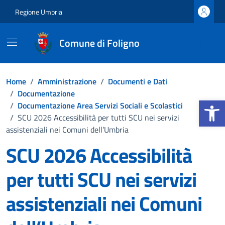
Vai ai contenuti
Vai al footer
Regione Umbria
Comune di Foligno
Home
/
Amministrazione
/
Documenti e Dati
/
Documentazione
Apri la b
/
Documentazione Area Servizi Sociali e Scolastici
/
SCU 2026 Accessibilità per tutti SCU nei servizi
assistenziali nei Comuni dell’Umbria
SCU 2026 Accessibilità
per tutti SCU nei servizi
assistenziali nei Comuni