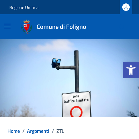
Vai ai contenuti
Vai al footer
Regione Umbria
Comune di Foligno
Apri la b
Home
/
Argomenti
/
ZTL