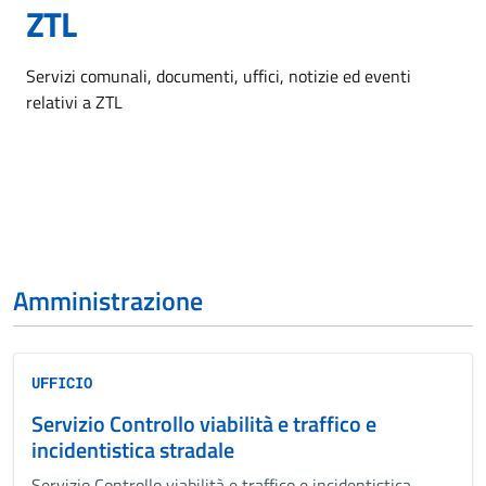
ZTL
Dettagli dell'argomento
Servizi comunali, documenti, uffici, notizie ed eventi
relativi a ZTL
Amministrazione
UFFICIO
Servizio Controllo viabilità e traffico e
incidentistica stradale
Servizio Controllo viabilità e traffico e incidentistica