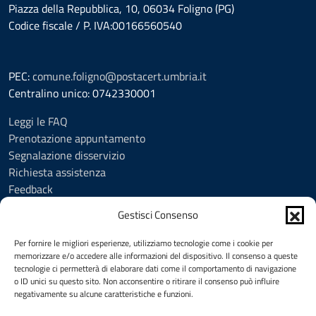
Piazza della Repubblica, 10, 06034 Foligno (PG)
Codice fiscale / P. IVA:00166560540
PEC:
comune.foligno@postacert.umbria.it
Centralino unico: 0742330001
Leggi le FAQ
Prenotazione appuntamento
Segnalazione disservizio
Richiesta assistenza
Feedback
Amministrazione trasparente
Gestisci Consenso
Albo Pretorio
Informativa privacy
Per fornire le migliori esperienze, utilizziamo tecnologie come i cookie per
Cookie Policy (UE)
memorizzare e/o accedere alle informazioni del dispositivo. Il consenso a queste
tecnologie ci permetterà di elaborare dati come il comportamento di navigazione
Social Media Policy
o ID unici su questo sito. Non acconsentire o ritirare il consenso può influire
Note legali
negativamente su alcune caratteristiche e funzioni.
Dichiarazione di accessibilità