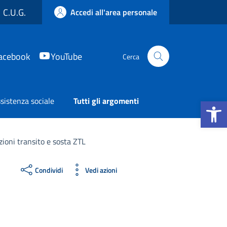
C.U.G.
Accedi all'area personale
acebook
YouTube
Cerca
Apri la b
sistenza sociale
Tutti gli argomenti
zioni transito e sosta ZTL
Condividi
Vedi azioni