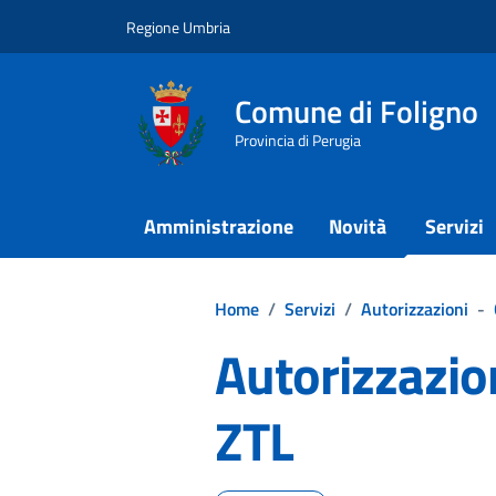
Vai ai contenuti
Vai al footer
Regione Umbria
Comune di Foligno
Provincia di Perugia
Amministrazione
Novità
Servizi
Home
/
Servizi
/
Autorizzazioni
-
Autorizzazion
ZTL