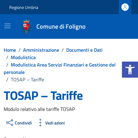
Vai ai contenuti
Vai al footer
Regione Umbria
Comune di Foligno
Home
/
Amministrazione
/
Documenti e Dati
/
Modulistica
Apri la b
/
Modulistica Area Servizi Finanziari e Gestione del
personale
/
TOSAP – Tariffe
TOSAP – Tariffe
Dettagli del documento
Modulo relativo alle tariffe TOSAP
Condividi
Vedi azioni