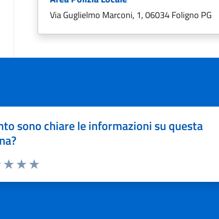
Via Guglielmo Marconi, 1, 06034 Foligno PG
to sono chiare le informazioni su questa
na?
1 stelle su 5
uta 2 stelle su 5
Valuta 3 stelle su 5
Valuta 4 stelle su 5
Valuta 5 stelle su 5