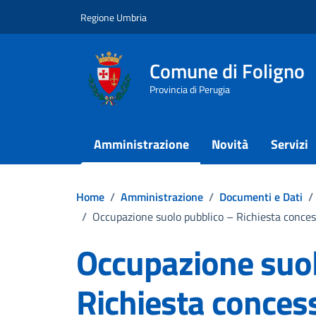
Vai ai contenuti
Vai al footer
Regione Umbria
Comune di Foligno
Provincia di Perugia
Amministrazione
Novità
Servizi
Home
/
Amministrazione
/
Documenti e Dati
/
/
Occupazione suolo pubblico – Richiesta concess
Occupazione suol
Richiesta conces