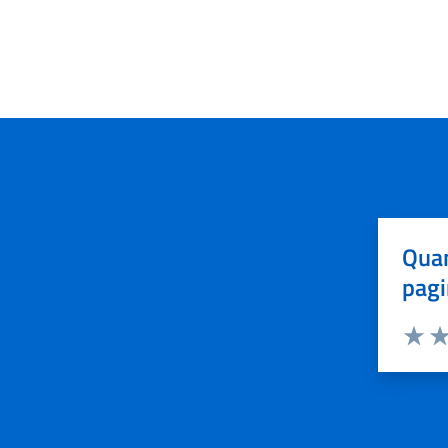
Quan
pagi
Valuta 
Val