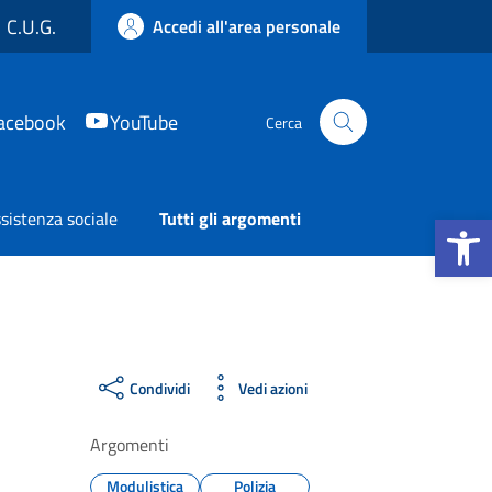
C.U.G.
Accedi all'area personale
acebook
YouTube
Cerca
Apri la b
sistenza sociale
Tutti gli argomenti
Condividi
Vedi azioni
Argomenti
Modulistica
Polizia