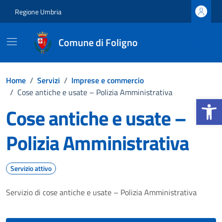
Vai ai contenuti
Vai al footer
Regione Umbria
Comune di Foligno
Home
/
Servizi
/
Imprese e commercio
/
Cose antiche e usate – Polizia Amministrativa
Apri la b
Cose antiche e usate –
Polizia Amministrativa
Servizio attivo
Servizio di cose antiche e usate – Polizia Amministrativa