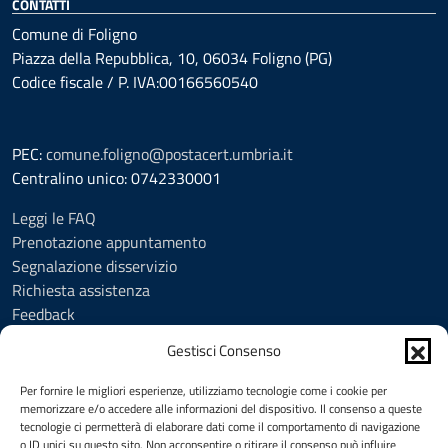
CONTATTI
Comune di Foligno
Piazza della Repubblica, 10, 06034 Foligno (PG)
Codice fiscale / P. IVA:00166560540
PEC:
comune.foligno@postacert.umbria.it
Centralino unico: 0742330001
Leggi le FAQ
Prenotazione appuntamento
Segnalazione disservizio
Richiesta assistenza
Feedback
Amministrazione trasparente
Gestisci Consenso
Albo Pretorio
Informativa privacy
Per fornire le migliori esperienze, utilizziamo tecnologie come i cookie per
Cookie Policy (UE)
memorizzare e/o accedere alle informazioni del dispositivo. Il consenso a queste
tecnologie ci permetterà di elaborare dati come il comportamento di navigazione
Social Media Policy
o ID unici su questo sito. Non acconsentire o ritirare il consenso può influire