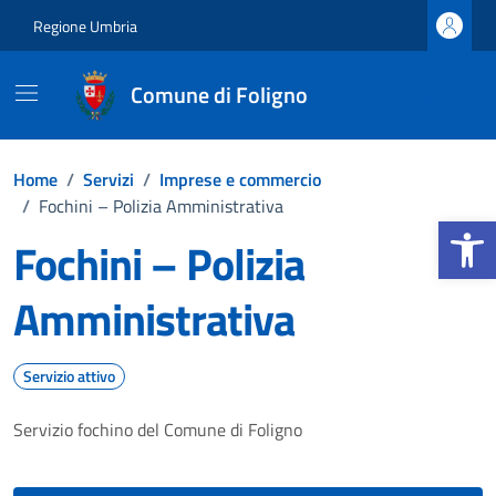
Vai ai contenuti
Vai al footer
Regione Umbria
Comune di Foligno
Home
/
Servizi
/
Imprese e commercio
/
Fochini – Polizia Amministrativa
Apri la b
Fochini – Polizia
Amministrativa
Servizio attivo
Servizio fochino del Comune di Foligno