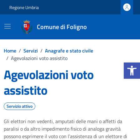
Vai ai contenuti
Vai al footer
Regione Umbria
Comune di Foligno
Home
/
Servizi
/
Anagrafe e stato civile
/
Agevolazioni voto assistito
Apri la b
Agevolazioni voto
assistito
Servizio attivo
Gli elettori non vedenti, amputati delle mani o affetti da
paralisi o da altro impedimento fisico di analoga gravità
possono esprimere il voto con l’assistenza di un elettore di