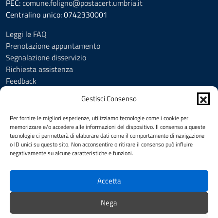
PEC:
comune.foligno@postacert.umbria.it
Centralino unico: 0742330001
Leggi le FAQ
Prenotazione appuntamento
Segnalazione disservizio
Richiesta assistenza
Feedback
Amministrazione trasparente
Gestisci Consenso
Albo Pretorio
Informativa privacy
Per fornire le migliori esperienze, utilizziamo tecnologie come i cookie per
Cookie Policy (UE)
memorizzare e/o accedere alle informazioni del dispositivo. Il consenso a queste
tecnologie ci permetterà di elaborare dati come il comportamento di navigazione
Social Media Policy
o ID unici su questo sito. Non acconsentire o ritirare il consenso può influire
Note legali
negativamente su alcune caratteristiche e funzioni.
Dichiarazione di accessibilità
Accetta
SEGUICI SU
Nega
Facebook
YouTube