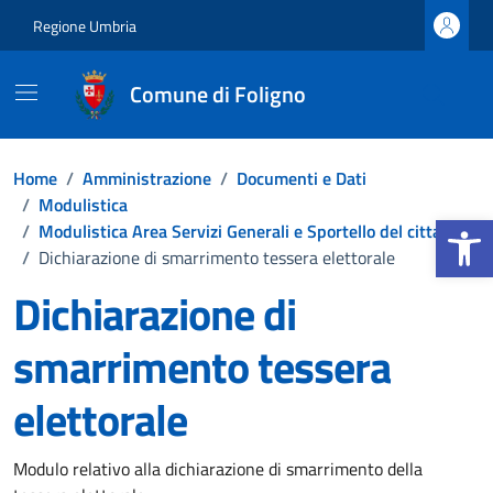
Vai ai contenuti
Vai al footer
Regione Umbria
Comune di Foligno
Home
/
Amministrazione
/
Documenti e Dati
/
Modulistica
Apri la b
/
Modulistica Area Servizi Generali e Sportello del cittadino
/
Dichiarazione di smarrimento tessera elettorale
Dichiarazione di
smarrimento tessera
elettorale
Dettagli del documento
Modulo relativo alla dichiarazione di smarrimento della