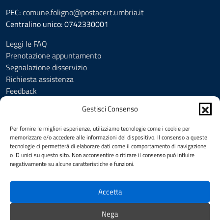
PEC:
comune.foligno@postacert.umbria.it
Centralino unico: 0742330001
Leggi le FAQ
Prenotazione appuntamento
Segnalazione disservizio
Richiesta assistenza
Feedback
Amministrazione trasparente
Gestisci Consenso
Albo Pretorio
Informativa privacy
Per fornire le migliori esperienze, utilizziamo tecnologie come i cookie per
Cookie Policy (UE)
memorizzare e/o accedere alle informazioni del dispositivo. Il consenso a queste
tecnologie ci permetterà di elaborare dati come il comportamento di navigazione
Social Media Policy
o ID unici su questo sito. Non acconsentire o ritirare il consenso può influire
Note legali
negativamente su alcune caratteristiche e funzioni.
Dichiarazione di accessibilità
Accetta
SEGUICI SU
Nega