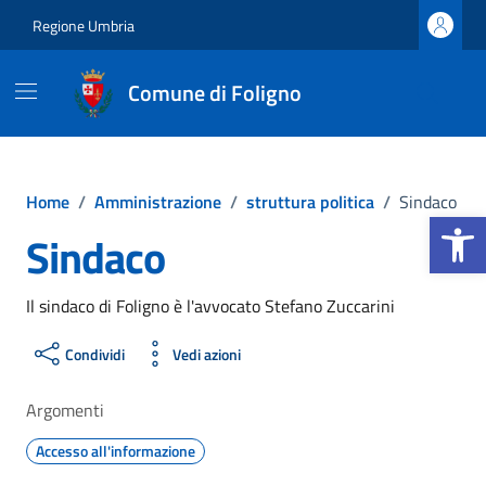
Vai ai contenuti
Vai al footer
Regione Umbria
Comune di Foligno
Home
/
Amministrazione
/
struttura politica
/
Sindaco
Apri la b
Sindaco
Il sindaco di Foligno è l'avvocato Stefano Zuccarini
Condividi
Vedi azioni
Argomenti
Accesso all'informazione