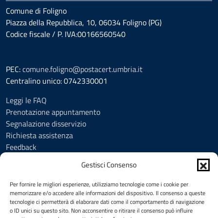
Comune di Foligno
Piazza della Repubblica, 10, 06034 Foligno (PG)
Codice fiscale / P. IVA:00166560540
PEC:
comune.foligno@postacert.umbria.it
Centralino unico: 0742330001
Leggi le FAQ
Prenotazione appuntamento
Segnalazione disservizio
Richiesta assistenza
Feedback
Amministrazione trasparente
Gestisci Consenso
Albo Pretorio
Informativa privacy
Per fornire le migliori esperienze, utilizziamo tecnologie come i cookie per
Cookie Policy (UE)
memorizzare e/o accedere alle informazioni del dispositivo. Il consenso a queste
tecnologie ci permetterà di elaborare dati come il comportamento di navigazione
Social Media Policy
o ID unici su questo sito. Non acconsentire o ritirare il consenso può influire
Note legali