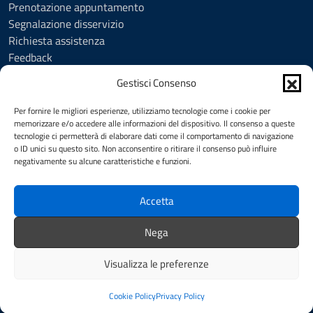
Prenotazione appuntamento
Segnalazione disservizio
Richiesta assistenza
Feedback
Amministrazione trasparente
Gestisci Consenso
Albo Pretorio
Informativa privacy
Per fornire le migliori esperienze, utilizziamo tecnologie come i cookie per
Cookie Policy (UE)
memorizzare e/o accedere alle informazioni del dispositivo. Il consenso a queste
tecnologie ci permetterà di elaborare dati come il comportamento di navigazione
Social Media Policy
o ID unici su questo sito. Non acconsentire o ritirare il consenso può influire
Note legali
negativamente su alcune caratteristiche e funzioni.
Dichiarazione di accessibilità
Accetta
SEGUICI SU
Nega
Facebook
YouTube
Visualizza le preferenze
Intranet
Redazione
Mappa del sito
Credits
Cookie Policy
Privacy Policy