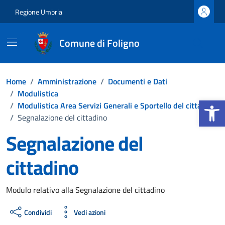
Vai ai contenuti
Vai al footer
Regione Umbria
Comune di Foligno
Home
/
Amministrazione
/
Documenti e Dati
/
Modulistica
Apri la b
/
Modulistica Area Servizi Generali e Sportello del cittadino
/
Segnalazione del cittadino
Segnalazione del
cittadino
Dettagli del documento
Modulo relativo alla Segnalazione del cittadino
Condividi
Vedi azioni