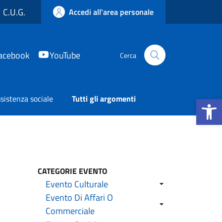
C.U.G.
Accedi all'area personale
acebook
YouTube
Cerca
Apri la b
sistenza sociale
Tutti gli argomenti
CATEGORIE EVENTO
Evento Culturale
Evento Di Affari O
Commerciale