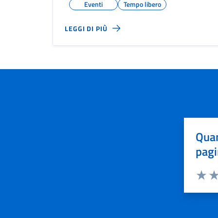
Eventi
Tempo libero
LEGGI DI PIÙ
Quan
pagi
Valuta 
Val