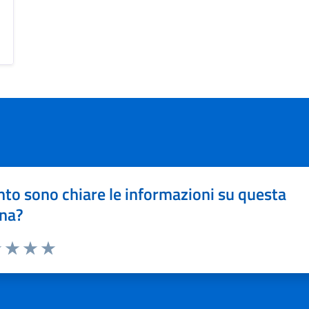
to sono chiare le informazioni su questa
na?
1 stelle su 5
uta 2 stelle su 5
Valuta 3 stelle su 5
Valuta 4 stelle su 5
Valuta 5 stelle su 5